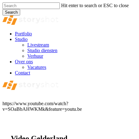
Skip
Hit enter to search or ESC to close
to
Search
main
Close
content
Search
Menu
Portfolio
Studio
Livestream
Studio diensten
Verhuur
Over ons
Vacatures
Contact
https://www.youtube.com/watch?
v=SOaBbAHWKMk&feature=youtu.be
Video Gelderland