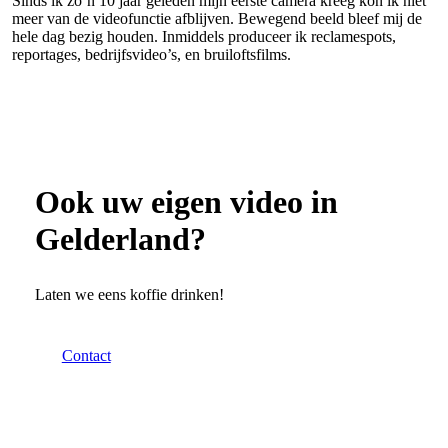
Sinds ik zo’n 10 jaar geleden mijn eerste camera kreeg kon ik niet
meer van de videofunctie afblijven. Bewegend beeld bleef mij de
hele dag bezig houden. Inmiddels produceer ik reclamespots,
reportages, bedrijfsvideo’s, en bruiloftsfilms.
Ook uw eigen video in
Gelderland?
Laten we eens koffie drinken!
Contact