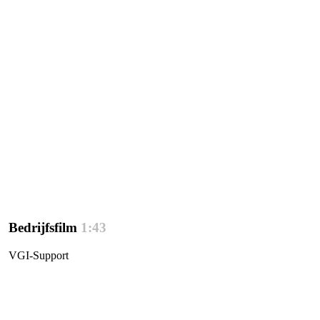
Bedrijfsfilm
1:43
VGI-Support
Play
Video