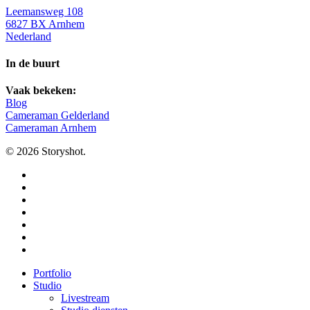
Leemansweg 108
6827 BX Arnhem
Nederland
In de buurt
Vaak bekeken:
Blog
Cameraman Gelderland
Cameraman Arnhem
© 2026 Storyshot.
facebook
vimeo
linkedin
instagram
whatsapp
phone
email
Close
Portfolio
Menu
Studio
Livestream